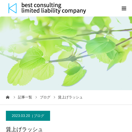
HOME
サービス
研修メニュー
実績紹介
当社について
ーム
記事一覧
ブログ
賃上げラッシュ
記事
2023.03.20
ブログ
お問合せ
賃上げラッシュ