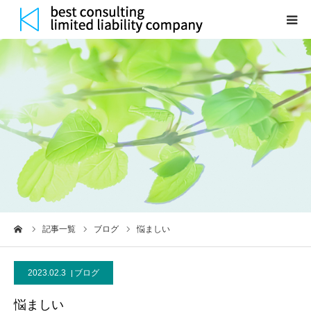
HOME
サービス
研修メニュー
実績紹介
当社について
ーム
記事一覧
ブログ
悩ましい
記事
2023.02.3
ブログ
お問合せ
悩ましい